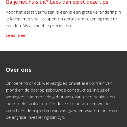
Ga je het huis uit? Lees dan eerst deze tips
Voor het eerst verhuizen is een is een grote verandering in
je leven, met veel stappen en details om rekening mee te
houden. Waar moet je precies op...
Lees meer
Over ons
Onroerend of ook wel vastgoed omvat alle vormen van
grond en de daarop gebouwde constructies, inclusief
woningen, commerciële gebouwen, kantoren, winkels en
industriële faciliteiten. Op deze site bespreken we de
verschillende aspecten van vastgoed en waarom het een
belangrijke investering kan zijn.