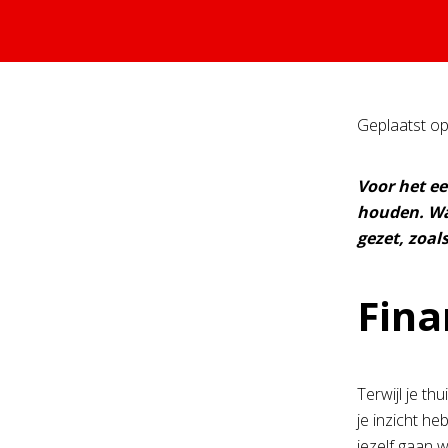
Geplaatst o
Voor het ee
houden. Waa
gezet, zoal
Fina
Terwijl je th
je inzicht he
jezelf gaan w