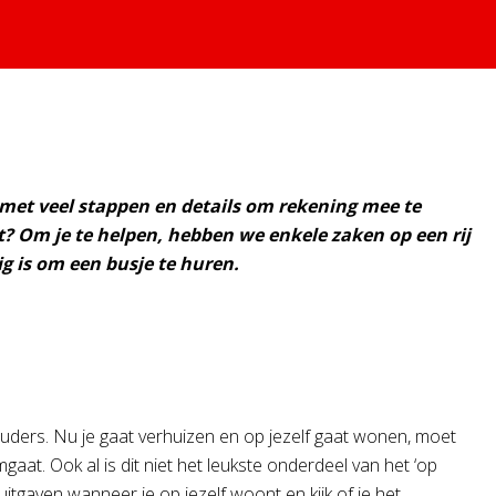
, met veel stappen en details om rekening mee te
t? Om je te helpen, hebben we enkele zaken op een rij
ig is om een busje te huren.
je ouders. Nu je gaat verhuizen en op jezelf gaat wonen, moet
aat. Ook al is dit niet het leukste onderdeel van het ‘op
 uitgaven wanneer je op jezelf woont en kijk of je het