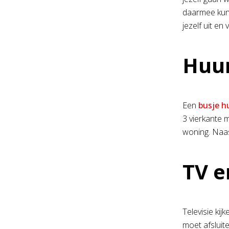
daarmee kunt 
jezelf uit e
Huur
Een
busje h
3 vierkante 
woning. Naas
TV e
Televisie ki
moet afsluit