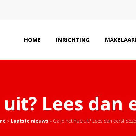
HOME
INRICHTING
MAKELAARD
 uit? Lees dan 
me
»
Laatste nieuws
»
Ga je het huis uit? Lees dan eerst deze