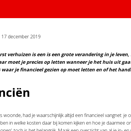
p
17 december 2019
rst verhuizen is een is een grote verandering in je leven
r moet je precies op letten wanneer je het huis uit gaa
s waar je financieel gezien op moet letten en of het hand
nciën
uis woonde, had je waarschijnlijk altijd een financieel vangnet: 
bben in welke kosten daar bij komen kijken en hoe je daarmee omg
onen’, toch is het belangrijk. Maak een overzicht van al je in- en