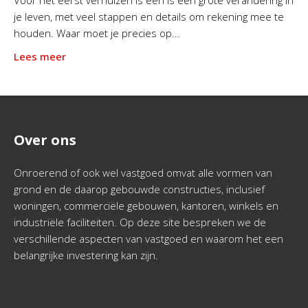
Voor het eerst verhuizen is een is een grote verandering in
je leven, met veel stappen en details om rekening mee te
houden. Waar moet je precies op...
Lees meer
Over ons
Onroerend of ook wel vastgoed omvat alle vormen van
grond en de daarop gebouwde constructies, inclusief
woningen, commerciële gebouwen, kantoren, winkels en
industriële faciliteiten. Op deze site bespreken we de
verschillende aspecten van vastgoed en waarom het een
belangrijke investering kan zijn.