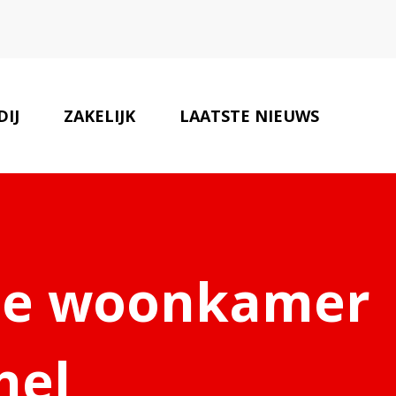
IJ
ZAKELIJK
LAATSTE NIEUWS
ONZE PARTNERS
CONTACT
n je woonkamer
hel