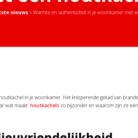
tste nieuws
»
Warmte en authenticiteit in je woonkamer met 
n houtkachel in je woonkamer. Het knisperende geluid van br
Maar wat maakt
houtkachels
zo bijzonder en waarom zijn ze een
ieuvriendelijkheid