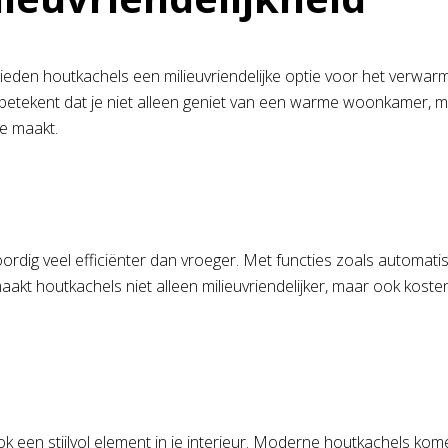
 bieden houtkachels een milieuvriendelijke optie voor het verw
t betekent dat je niet alleen geniet van een warme woonkamer, m
e maakt.
oordig veel efficiënter dan vroeger. Met functies zoals automa
akt houtkachels niet alleen milieuvriendelijker, maar ook kosten
 een stijlvol element in je interieur. Moderne houtkachels kome