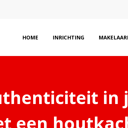
HOME
INRICHTING
MAKELAARD
henticiteit i
t een houtkac