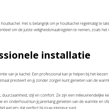
an een houtkachel. Het is belangrijk om je houtkachel regelmatig
 essentieel om de juiste veiligheidsmaatregelen te nemen, zoals 
sionele installatie
ciëntie van je kachel. Een professional kan je helpen bij het kieze
ptimaal presteert en jij zonder zorgen kunt genieten van de warmt
duurzaamheid, stijl en comfort. Ze zijn een milieuvriendelijke k
llatie en onderhoud kun jij jarenlang genieten van de warmte en s
d wel iets dat perfect bij jouw interieur past.