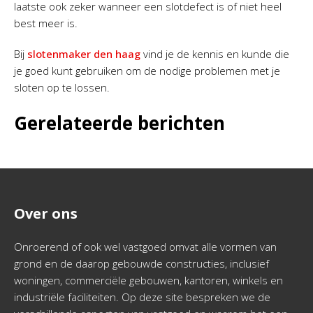
laatste ook zeker wanneer een slotdefect is of niet heel
best meer is.
Bij
slotenmaker den haag
vind je de kennis en kunde die
je goed kunt gebruiken om de nodige problemen met je
sloten op te lossen.
Gerelateerde berichten
Over ons
Onroerend of ook wel vastgoed omvat alle vormen van
grond en de daarop gebouwde constructies, inclusief
woningen, commerciële gebouwen, kantoren, winkels en
industriële faciliteiten. Op deze site bespreken we de