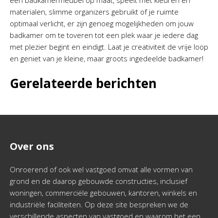
een badkamermeubel op maat, speelt met kleuren en
materialen, slimme organizers gebruikt of je ruimte
optimaal verlicht, er zijn genoeg mogelijkheden om jouw
badkamer om te toveren tot een plek waar je iedere dag
met plezier begint en eindigt. Laat je creativiteit de vrije loop
en geniet van je kleine, maar groots ingedeelde badkamer!
Gerelateerde berichten
Over ons
Onroerend of ook wel vastgoed omvat alle vormen van
grond en de daarop gebouwde constructies, inclusief
woningen, commerciële gebouwen, kantoren, winkels en
industriële faciliteiten. Op deze site bespreken we de
verschillende aspecten van vastgoed en waarom het een