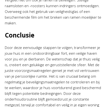
Vergeet niet om ook je ramen te beveiligen. Stevige
raamsloten en -roosters kunnen indringers ontmoedigen.
Overweeg ook het gebruik van veiligheidsglas of een
beschermende film om het breken van ramen moeilijker te
maken.
Conclusie
Door deze eenvoudige stappen te volgen, transformeer je
jouw huis in een ondoordringbaar fort, een veilige haven
voor jou en je dierbaren. De wetenschap dat je thuis veilig
is, creëert een gelukkige en geruststellende sfeer. Met de
juiste voorzorgsmaatregelen geniet je met vol vertrouwen
van je persoonlijke ruimte. Het is van cruciaal belang om
regelmatig je beveiligingsmaatregelen te controleren en bij
te werken, waardoor je huis voortdurend goed beschermd
blijft tegen potentiële bedreigingen. Door deze
onderhoudsroutine blijft gemoedsrust je constante
metgezel, terwijl je comfortabel en veilig in je eigen woning