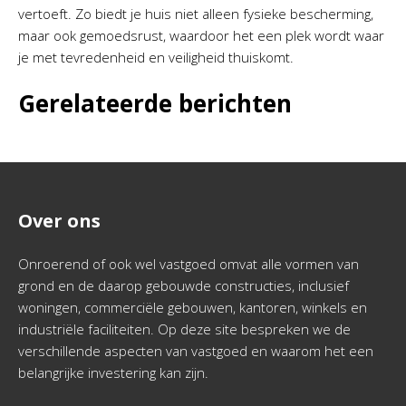
vertoeft. Zo biedt je huis niet alleen fysieke bescherming,
maar ook gemoedsrust, waardoor het een plek wordt waar
je met tevredenheid en veiligheid thuiskomt.
Gerelateerde berichten
Over ons
Onroerend of ook wel vastgoed omvat alle vormen van
grond en de daarop gebouwde constructies, inclusief
woningen, commerciële gebouwen, kantoren, winkels en
industriële faciliteiten. Op deze site bespreken we de
verschillende aspecten van vastgoed en waarom het een
belangrijke investering kan zijn.