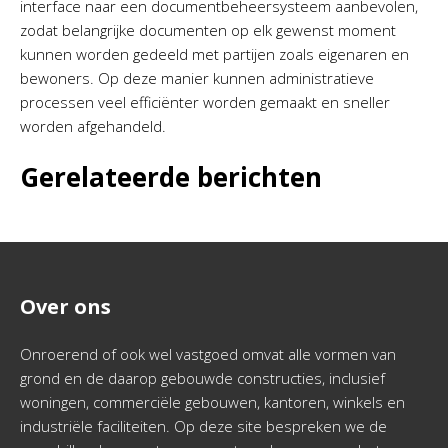
interface naar een documentbeheersysteem aanbevolen,
zodat belangrijke documenten op elk gewenst moment
kunnen worden gedeeld met partijen zoals eigenaren en
bewoners. Op deze manier kunnen administratieve
processen veel efficiënter worden gemaakt en sneller
worden afgehandeld.
Gerelateerde berichten
Over ons
Onroerend of ook wel vastgoed omvat alle vormen van
grond en de daarop gebouwde constructies, inclusief
woningen, commerciële gebouwen, kantoren, winkels en
industriële faciliteiten. Op deze site bespreken we de