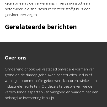
kijken bij een vloerverwarming. In vergelijking tot een
betonvloer, die snel scheurt en zeer stoffig is, is een
gietvloer een zegen.
Gerelateerde berichten
Over ons
Onroerend of ook wel vastgoed omvat alle vormen van
grond en de daarop gebouwde constructies, inclusief
woningen, commerciële gebouwen, kantoren, winkels en
industriële faciliteiten. Op deze site bespreken we de
verschillende aspecten van vastgoed en waarom het een
belangrijke investering kan zijn.