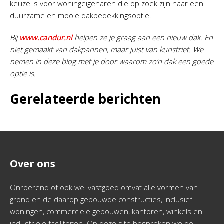
keuze is voor woningeigenaren die op zoek zijn naar een
duurzame en mooie dakbedekkingsoptie.
Bij
www.candur.nl
helpen ze je graag aan een nieuw dak. En
niet gemaakt van dakpannen, maar juist van kunstriet. We
nemen in deze blog met je door waarom zo’n dak een goede
optie is.
Gerelateerde berichten
Over ons
Onroerend of ook wel vastgoed omvat alle vormen van
grond en de daarop gebouwde constructies, inclusief
woningen, commerciële gebouwen, kantoren, winkels en
industriële faciliteiten. Op deze site bespreken we de